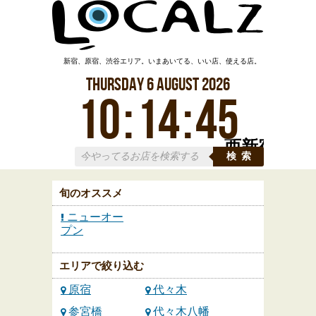
新宿、原宿、渋谷エリア。いまあいてる、いい店、使える店。
Thursday
6
August
2026
10
:
14
:
46
西新宿
検索
旬のオススメ
ニューオー
プン
エリアで絞り込む
原宿
代々木
参宮橋
代々木八幡