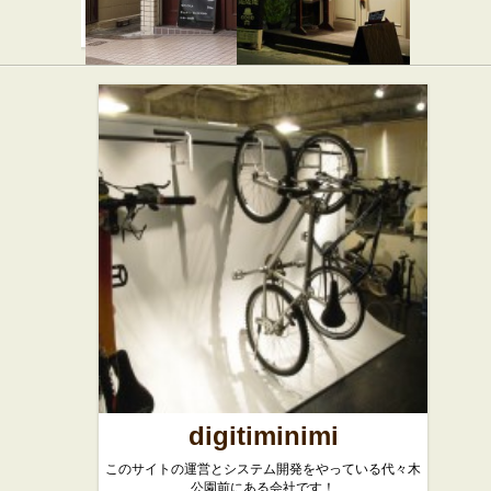
神山バル
ME ME ME
★☆☆
セバスチ
カフェ・喫茶店
ャン
★☆☆
西洋料理
digitiminimi
このサイトの運営とシステム開発をやっている代々木
公園前にある会社です！