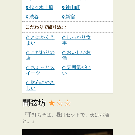
代々木上原
神山町
渋谷
新宿
こだわりで絞り込む
とにかくう
しっかり食
まい
事
こだわりの
おいしいお
店
酒
ちょっとス
雰囲気がい
イーツ
い
財布にやさ
しい
聞弦坊
★☆☆
『手打ちそば、昼はセットで、夜はお酒
と。』