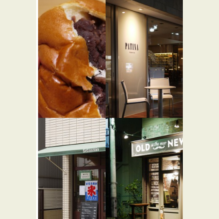
アダン食
ピニョン
★★☆
堂
★☆☆
フレンチ
和食
堀内ベーカ
Patina
リー
Tokyo
★★★
パン屋
フレンチ