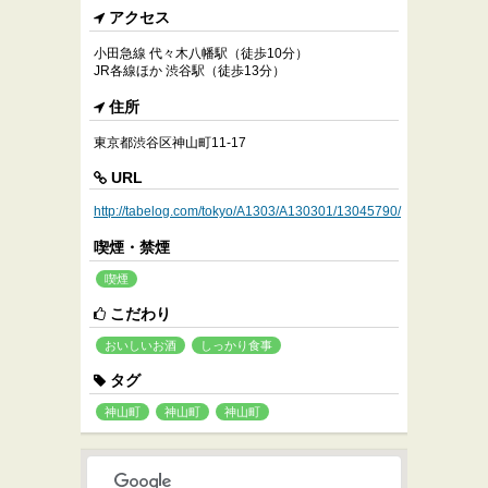
アクセス
小田急線 代々木八幡駅（徒歩10分）
JR各線ほか 渋谷駅（徒歩13分）
住所
東京都渋谷区神山町11-17
URL
http://tabelog.com/tokyo/A1303/A130301/13045790/
喫煙・禁煙
喫煙
こだわり
おいしいお酒
しっかり食事
タグ
神山町
神山町
神山町