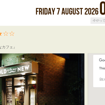
Friday
7
August
2026
★☆☆
なカフェ』
Thi
Do y