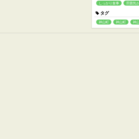
しっかり食事
雰囲気
タグ
神山町
神山町
神