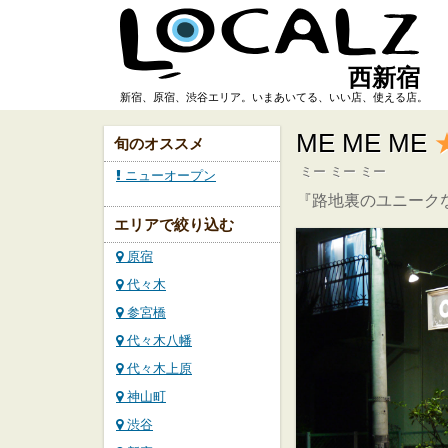
西新宿
新宿、原宿、渋谷エリア。いまあいてる、いい店、使える店。
ME ME ME
旬のオススメ
ミー ミー ミー
ニューオープン
『路地裏のユニーク
エリアで絞り込む
原宿
代々木
参宮橋
代々木八幡
代々木上原
神山町
渋谷