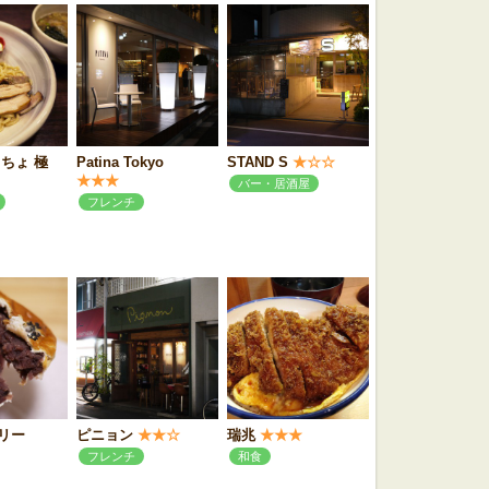
ちょ 極
Patina Tokyo
STAND S
★☆☆
★★★
バー・居酒屋
フレンチ
リー
ピニョン
★★☆
瑞兆
★★★
フレンチ
和食