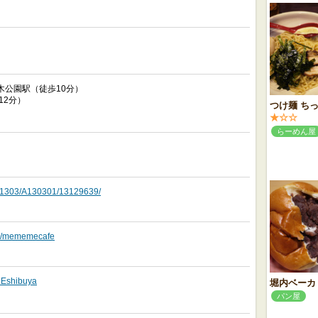
木公園駅（徒歩10分）
12分）
つけ麺 ちっ
★☆☆
らーめん屋
o/A1303/A130301/13129639/
om/mememecafe
MEshibuya
堀内ベーカ
パン屋