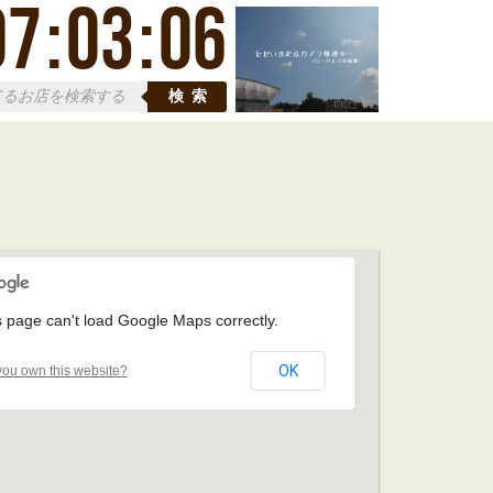
07
:
03
:
07
検索
s page can't load Google Maps correctly.
OK
ou own this website?