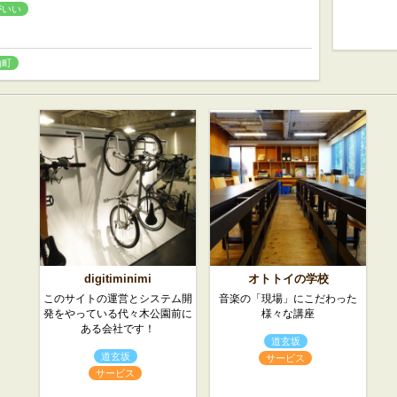
がいい
山町
digitiminimi
オトトイの学校
このサイトの運営とシステム開
音楽の「現場」にこだわった
発をやっている代々木公園前に
様々な講座
ある会社です！
道玄坂
道玄坂
サービス
サービス