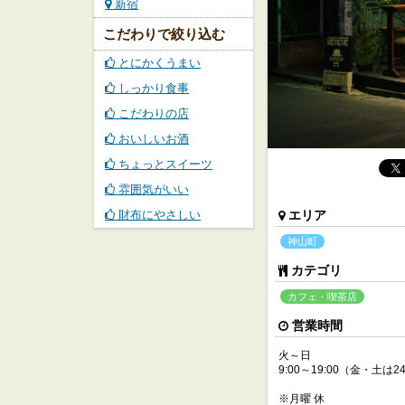
新宿
こだわりで絞り込む
とにかくうまい
しっかり食事
こだわりの店
おいしいお酒
ちょっとスイーツ
雰囲気がいい
財布にやさしい
エリア
神山町
カテゴリ
カフェ・喫茶店
営業時間
火～日
9:00～19:00（金・土は2
※月曜 休