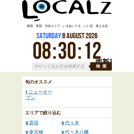
新宿、原宿、渋谷エリア。いまあいてる、いい店、使える店。
Saturday
8
August
2026
08
:
30
:
12
西新宿
検索
旬のオススメ
ニューオー
プン
エリアで絞り込む
原宿
代々木
参宮橋
代々木八幡