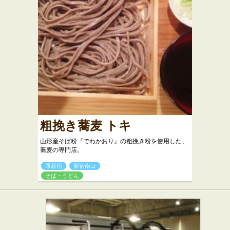
粗挽き蕎麦 トキ
山形産そば粉『でわかおり』の粗挽き粉を使用した、
蕎麦の専門店。
西新宿
新宿南口
そば・うどん