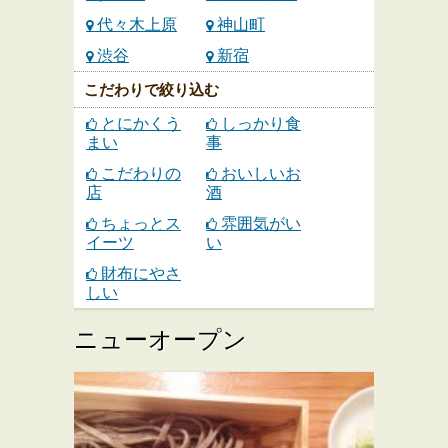
代々木上原
神山町
渋谷
新宿
こだわりで絞り込む
とにかくう
しっかり食
まい
事
こだわりの
おいしいお
店
酒
ちょっとス
雰囲気がい
イーツ
い
財布にやさ
しい
ニューオープン