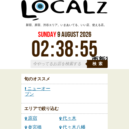
新宿、原宿、渋谷エリア。いまあいてる、いい店、使える店。
Sunday
9
August
2026
02
:
38
:
55
西新宿
検索
旬のオススメ
ニューオー
プン
エリアで絞り込む
原宿
代々木
参宮橋
代々木八幡