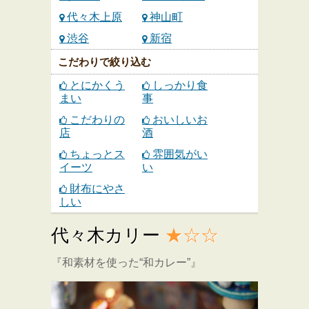
代々木上原
神山町
渋谷
新宿
こだわりで絞り込む
とにかくう
しっかり食
まい
事
こだわりの
おいしいお
店
酒
ちょっとス
雰囲気がい
イーツ
い
財布にやさ
しい
代々木カリー
★☆☆
『和素材を使った“和カレー”』