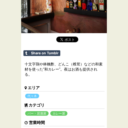
十文字鶏や林檎酢、どんこ（椎茸）などの和素
材を使った“和カレー”。夜はお酒も提供され
る。
エリア
代々木
カテゴリ
バー・居酒屋
カレー屋
営業時間