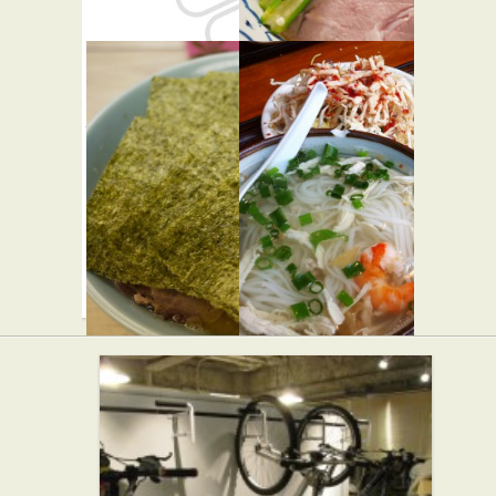
パラボラ
麺恋処 い
★☆☆
そじ
★★☆
カフェ・喫茶店
らーめん屋
バー・居酒屋
らすた
カンボジ
★☆☆
ア料理 ア
らーめん屋
ンコール