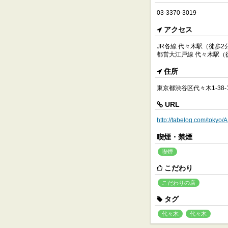
03-3370-3019
アクセス
JR各線 代々木駅（徒歩2
都営大江戸線 代々木駅（
住所
東京都渋谷区代々木1-38-1
URL
http://tabelog.com/toky
喫煙・禁煙
喫煙
こだわり
こだわりの店
タグ
代々木
代々木