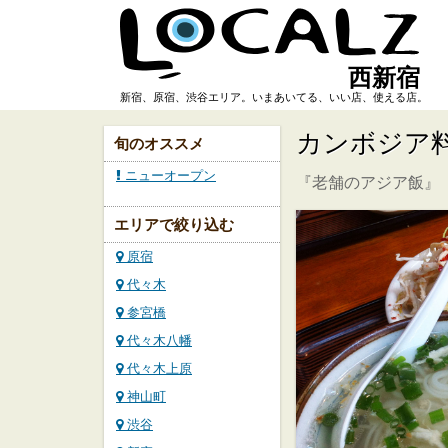
西新宿
新宿、原宿、渋谷エリア。いまあいてる、いい店、使える店。
カンボジア
旬のオススメ
ニューオープン
『老舗のアジア飯』
エリアで絞り込む
原宿
代々木
参宮橋
代々木八幡
代々木上原
神山町
渋谷