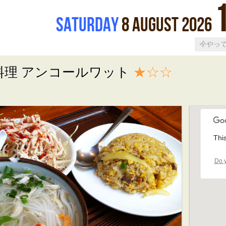
Saturday
8
August
2026
料理 アンコールワット
★☆☆
Thi
Do y