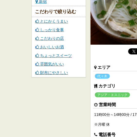
新宿
こだわりで絞り込む
とにかくうまい
しっかり食事
こだわりの店
おいしいお酒
ちょっとスイーツ
雰囲気がいい
エリア
財布にやさしい
代々木
カテゴリ
アジア・エスニック
営業時間
11時00分～14時00分 / 
※月曜 休
電話番号