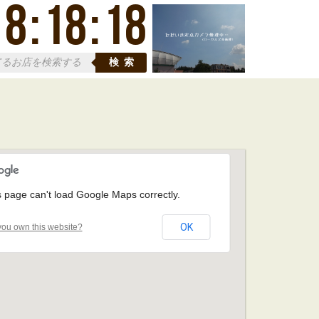
18
:
18
:
19
検索
s page can't load Google Maps correctly.
OK
ou own this website?