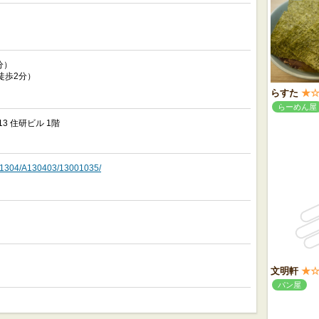
分）
徒歩2分）
らすた
★
らーめん屋
3 住研ビル 1階
o/A1304/A130403/13001035/
文明軒
★
パン屋