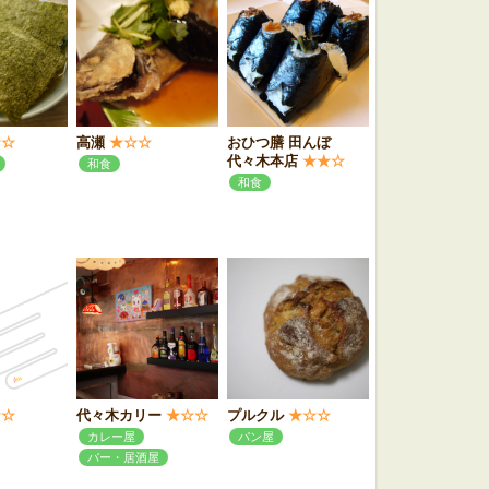
☆☆
高瀬
★☆☆
おひつ膳 田んぼ
代々木本店
★★☆
和食
和食
☆☆
代々木カリー
★☆☆
プルクル
★☆☆
カレー屋
パン屋
バー・居酒屋