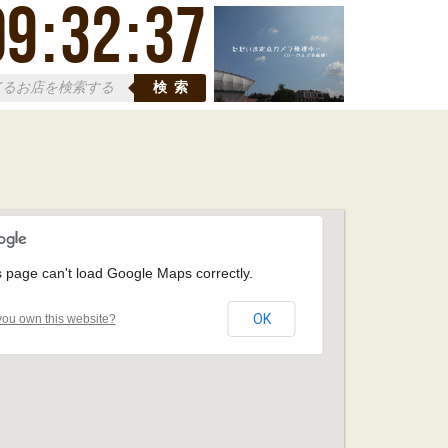
09
:
32
:
38
検索
s page can't load Google Maps correctly.
OK
ou own this website?