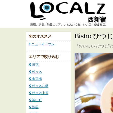
西新宿
新宿、原宿、渋谷エリア。いまあいてる、いい店、使える店。
Bistro ひ
旬のオススメ
ニューオープン
『おいしい“ひつじ”
エリアで絞り込む
原宿
代々木
参宮橋
代々木八幡
代々木上原
神山町
渋谷