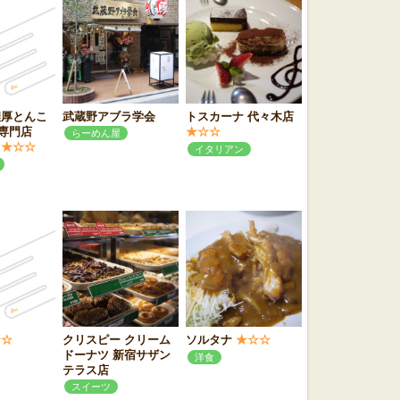
濃厚とんこ
武蔵野アブラ学会
トスカーナ 代々木店
専門店
★☆☆
らーめん屋
★☆☆
イタリアン
☆☆
クリスピー クリーム
ソルタナ
★☆☆
ドーナツ 新宿サザン
洋食
テラス店
スイーツ