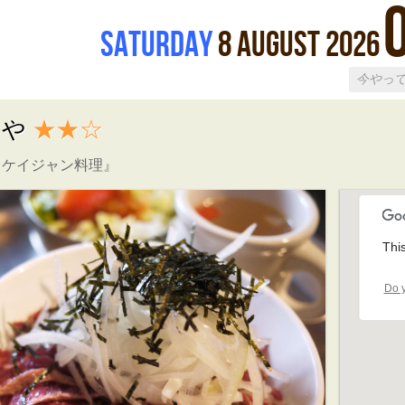
Saturday
8
August
2026
つじや
★★☆
とケイジャン料理』
Thi
Do y