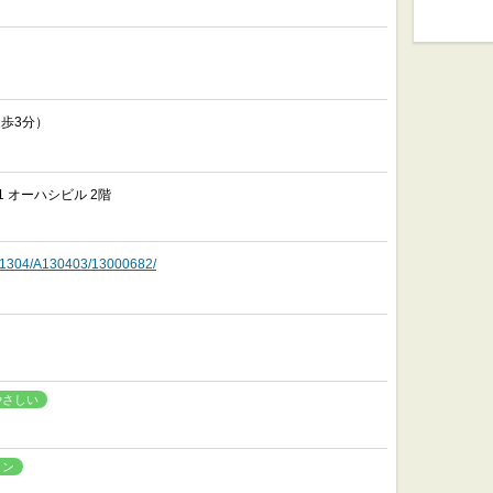
徒歩3分）
1 オーハシビル 2階
o/A1304/A130403/13000682/
やさしい
イン