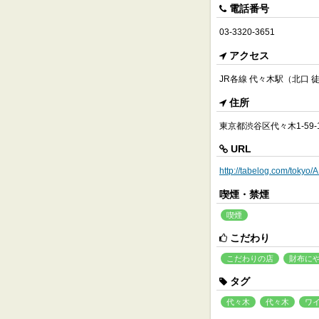
電話番号
03-3320-3651
アクセス
JR各線 代々木駅（北口 
住所
東京都渋谷区代々木1-59-
URL
http://tabelog.com/toky
喫煙・禁煙
喫煙
こだわり
こだわりの店
財布に
タグ
代々木
代々木
ワ