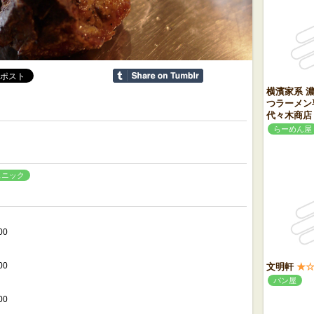
横濱家系 
つラーメン
代々木商店
らーめん屋
スニック
00
00
文明軒
★
パン屋
00