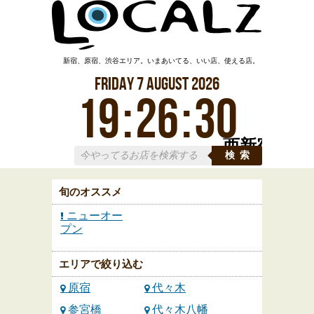
新宿、原宿、渋谷エリア。いまあいてる、いい店、使える店。
Friday
7
August
2026
19
:
26
:
31
西新宿
検索
旬のオススメ
ニューオー
プン
エリアで絞り込む
原宿
代々木
参宮橋
代々木八幡