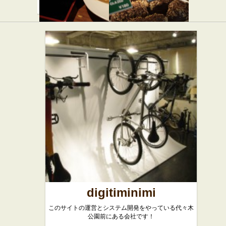
赤坂ちび
クリスピ
すけ 新宿
ー クリー
店
ム ドーナ
ツ 新宿サ
中華
ザンテラ
ス店
スイーツ
digitiminimi
このサイトの運営とシステム開発をやっている代々木
公園前にある会社です！