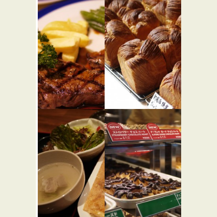
老辺餃子館
鳥茂
★★★
本店
和食
中華
ルモンド
ゴントラ
★★☆
ン シェリ
西洋料理
エ 新宿サ
ザンテラ
ス店
★★☆
パン屋