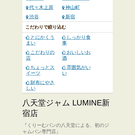
代々木上原
神山町
渋谷
新宿
こだわりで絞り込む
とにかくう
しっかり食
まい
事
こだわりの
おいしいお
店
酒
ちょっとス
雰囲気がい
イーツ
い
財布にやさ
しい
八天堂ジャム LUMINE新
宿店
『くりーむパンの八天堂による、初のジ
ャムパン専門店』