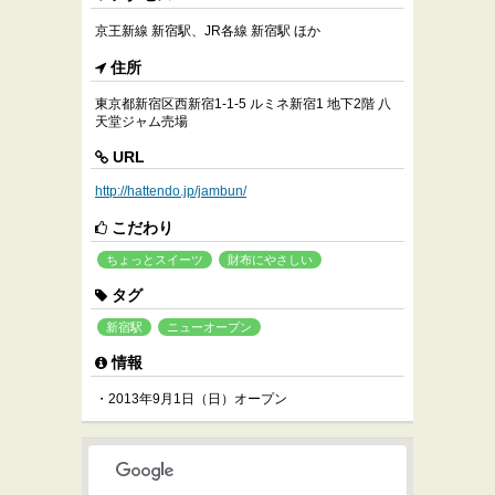
京王新線 新宿駅、JR各線 新宿駅 ほか
住所
東京都新宿区西新宿1-1-5 ルミネ新宿1 地下2階 八
天堂ジャム売場
URL
http://hattendo.jp/jambun/
こだわり
ちょっとスイーツ
財布にやさしい
タグ
新宿駅
ニューオープン
情報
・2013年9月1日（日）オープン