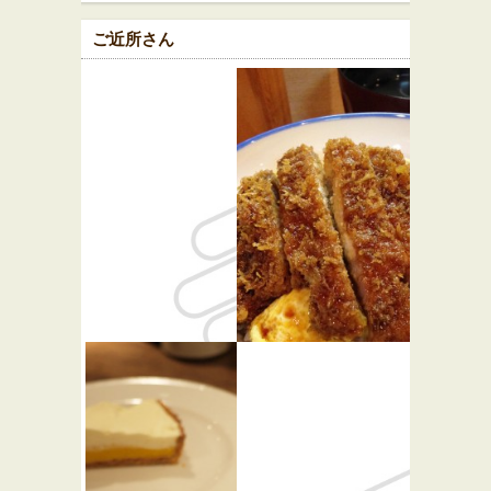
ご近所さん
Roast One
瑞兆
★★★
西洋料理
和食