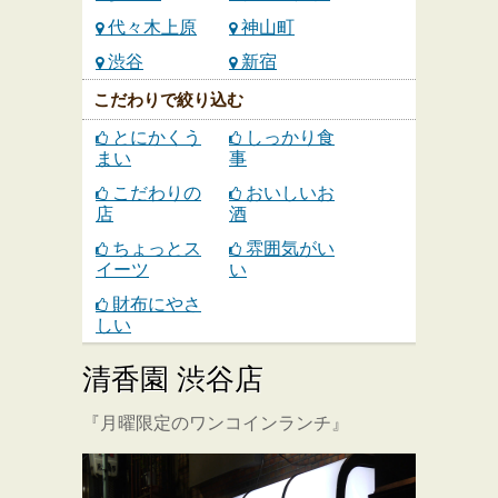
代々木上原
神山町
渋谷
新宿
こだわりで絞り込む
とにかくう
しっかり食
まい
事
こだわりの
おいしいお
店
酒
ちょっとス
雰囲気がい
イーツ
い
財布にやさ
しい
清香園 渋谷店
『月曜限定のワンコインランチ』