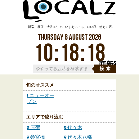
新宿、原宿、渋谷エリア。いまあいてる、いい店、使える店。
Thursday
6
August
2026
10
:
18
:
18
西新宿
検索
旬のオススメ
ニューオー
プン
エリアで絞り込む
原宿
代々木
参宮橋
代々木八幡