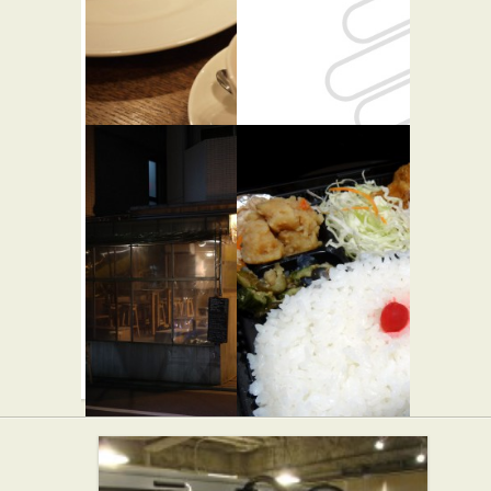
カフェ・
Lil' Rire
マメヒコ
カフェ・喫茶店
宇田川町
★★☆
カフェ・喫茶店
STAND S
千葉屋