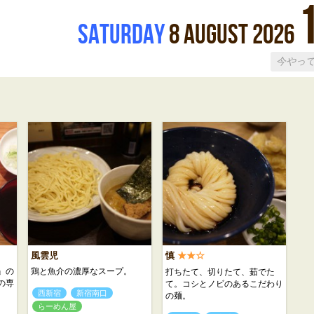
Saturday
8
August
2026
風雲児
慎
★★☆
』の
鶏と魚介の濃厚なスープ。
打ちたて、切りたて、茹でた
の専
て。コシとノビのあるこだわり
西新宿
新宿南口
の麺。
らーめん屋