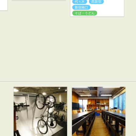
代々木
西新宿
新宿南口
そば・うどん