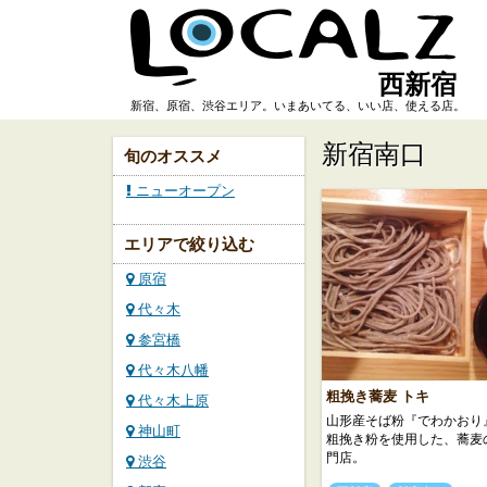
西新宿
新宿、原宿、渋谷エリア。いまあいてる、いい店、使える店。
新宿南口
旬のオススメ
ニューオープン
エリアで絞り込む
原宿
代々木
参宮橋
代々木八幡
粗挽き蕎麦 トキ
代々木上原
山形産そば粉『でわかおり
神山町
粗挽き粉を使用した、蕎麦
門店。
渋谷